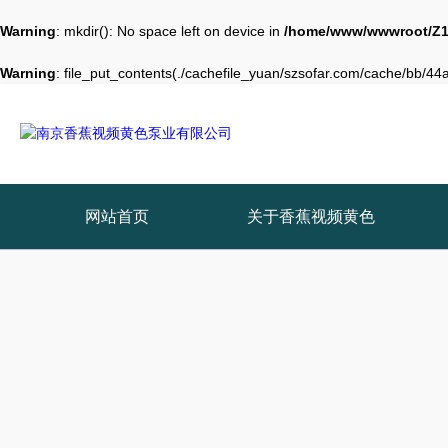
Warning
: mkdir(): No space left on device in
/home/www/wwwroot/Z1
Warning
: file_put_contents(./cachefile_yuan/szsofar.com/cache/bb/44ae
网站首页
关于香蕉视频黄色